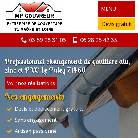
MENU
Devis gratuit
03 59 28 31 03
06 28 25 42 35
Professionnel changement de gouttière alu,
zinc et PVC Le Puley 71460
Voir nos réalisations
Nos engagements
Devis et déplacement gratuits
Sans engagement
Artisan passionné