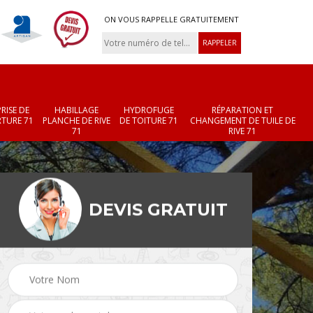
ON VOUS RAPPELLE GRATUITEMENT
RISE DE
HABILLAGE
HYDROFUGE
RÉPARATION ET
TURE 71
PLANCHE DE RIVE
DE TOITURE 71
CHANGEMENT DE TUILE DE
71
RIVE 71
DEVIS GRATUIT
Réparation et
Changement de velux
r 71
changement de faîtièr