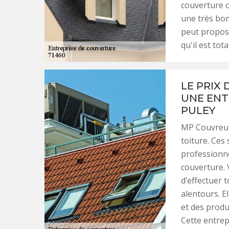
couverture c
une très bonn
peut propose
qu'il est to
LE PRIX
UNE ENTR
PULEY
MP Couvreur 
toiture. Ces 
professionne
couverture. 
d’effectuer 
alentours. E
et des produi
Cette entrepr