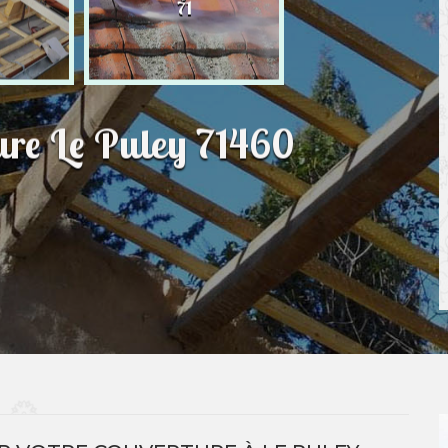
71
ture Le Puley 71460