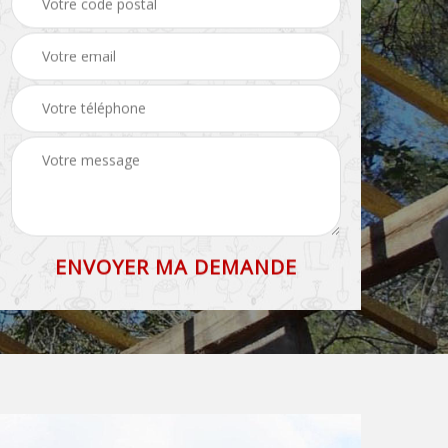
71
et faîtage 71