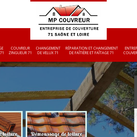
GE
COUVREUR
CHANGEMENT
RÉPARATION ET CHANGEMENT
ENTREP
 71
ZINGUEUR 71
DE VELUX 71
DE FAÎTIÈRE ET FAÎTAGE 71
COUVER
 toiture
Démoussage de toiture
Couvreur zingueu