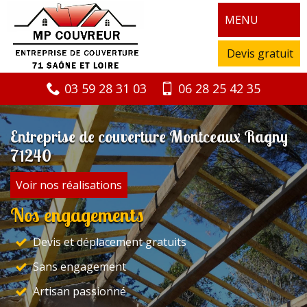
MENU
Devis gratuit
03 59 28 31 03
06 28 25 42 35
Entreprise de couverture Montceaux Ragny
71240
Voir nos réalisations
Nos engagements
Devis et déplacement gratuits
Sans engagement
Artisan passionné