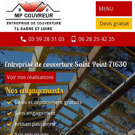
MENU
Devis gratuit
03 59 28 31 03
06 28 25 42 35
Entreprise de couverture Saint Point 71630
Voir nos réalisations
Nos engagements
Devis et déplacement gratuits
Sans engagement
Artisan passionné
Prix imbattable