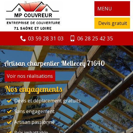
MENU
Devis gratuit
03 59 28 31 03
06 28 25 42 35
Artisan charpentier Mellecey 71640
Voir nos réalisations
Nos engagements
Devis et déplacement gratuits
Sans engagement
Artisan passionné
Prix imbattable