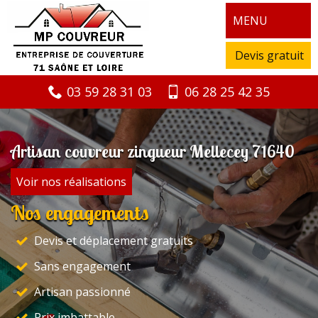
MENU
Devis gratuit
03 59 28 31 03
06 28 25 42 35
Artisan couvreur zingueur Mellecey 71640
Voir nos réalisations
Nos engagements
Devis et déplacement gratuits
Sans engagement
Artisan passionné
Prix imbattable