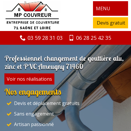
MENU
Devis gratuit
03 59 28 31 03
06 28 25 42 35
Professionnel changement de gouttière alu,
zinc et PVC Ameugny 71460
Voir nos réalisations
Nos engagements
Devis et déplacement gratuits
Sans engagement
Artisan passionné