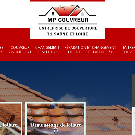
GE
COUVREUR
CHANGEMENT
RÉPARATION ET CHANGEMENT
ENTREP
 71
ZINGUEUR 71
DE VELUX 71
DE FAÎTIÈRE ET FAÎTAGE 71
COUVER
 toiture
Démoussage de toiture
Couvreur zingueu
71