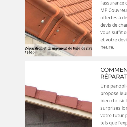
l’assurance d
MP Couvreur 
offertes à d
devis de cha
vous suffit 
et votre dev
heure.
COMMENT
RÉPARATI
Une panoplie
propose leur
bien choisir
surprises lor
votre futur p
tels que l’ex