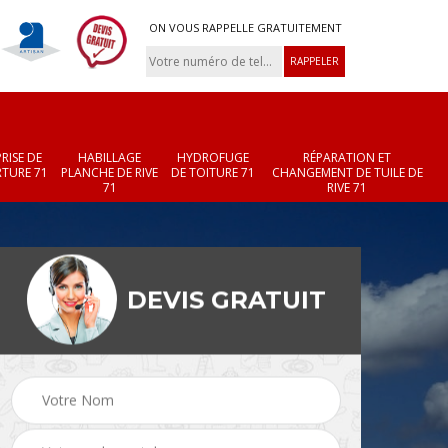
ON VOUS RAPPELLE GRATUITEMENT
RISE DE
HABILLAGE
HYDROFUGE
RÉPARATION ET
TURE 71
PLANCHE DE RIVE
DE TOITURE 71
CHANGEMENT DE TUILE DE
71
RIVE 71
DEVIS GRATUIT
Réparation et
Changement de velux
r 71
changement de faîtièr
71
et faîtage 71