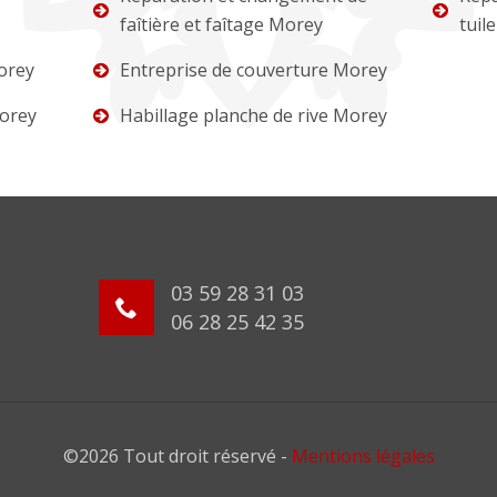
faîtière et faîtage Morey
tuil
orey
Entreprise de couverture Morey
orey
Habillage planche de rive Morey
03 59 28 31 03
06 28 25 42 35
©2026 Tout droit réservé -
Mentions légales