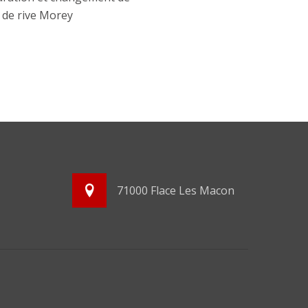
e de rive Morey
71000 Flace Les Macon