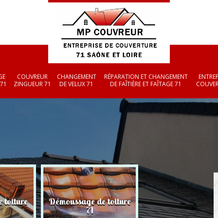
GE
COUVREUR
CHANGEMENT
RÉPARATION ET CHANGEMENT
ENTREP
 71
ZINGUEUR 71
DE VELUX 71
DE FAÎTIÈRE ET FAÎTAGE 71
COUVER
 toiture
Démoussage de toiture
Couvreur zingueu
71