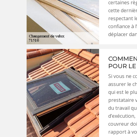
certaines rè
cette derniè
respectant le
confiance à 
déplacer dan
COMMENT
POUR LE
Si vous ne c
assurer le c
qui est le p
prestataire 
du travail q
d’exécution, 
couvreur doi
rapport à vo