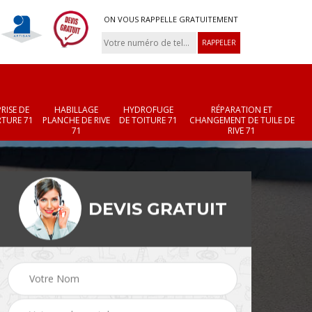
ON VOUS RAPPELLE GRATUITEMENT
RISE DE
HABILLAGE
HYDROFUGE
RÉPARATION ET
TURE 71
PLANCHE DE RIVE
DE TOITURE 71
CHANGEMENT DE TUILE DE
71
RIVE 71
DEVIS GRATUIT
Réparation et
Changement de velux
r 71
changement de faîtièr
71
et faîtage 71