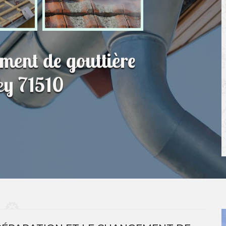
ment de gouttière
ey 71510