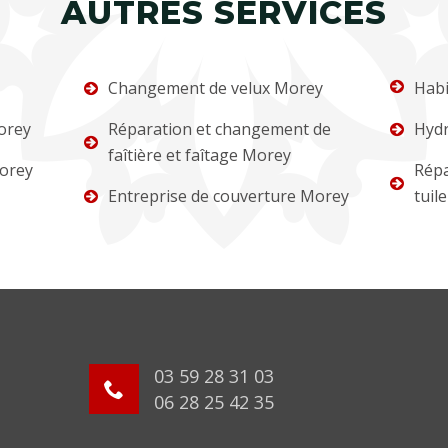
AUTRES SERVICES
Changement de velux Morey
Habi
orey
Réparation et changement de
Hydr
faîtière et faîtage Morey
orey
Répa
Entreprise de couverture Morey
tuil
03 59 28 31 03
06 28 25 42 35