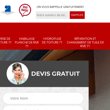
ON VOUS RAPPELLE GRATUITEMENT
RISE DE
HABILLAGE
HYDROFUGE
RÉPARATION ET
TURE 71
PLANCHE DE RIVE
DE TOITURE 71
CHANGEMENT DE TUILE DE
71
RIVE 71
DEVIS GRATUIT
Réparation et
Changement de velux
r 71
changement de faîtièr
71
et faîtage 71