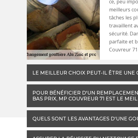
ce, peu impor
meilleurs co
tâches les pl
travaillent 
sécurité. Da
parfaite et 
Couvreur 71 
LE MEILLEUR CHOIX PEUT-IL ÊTRE UNE
POUR BÉNÉFICIER D'UN REMPLACEMENT
BAS PRIX, MP COUVREUR 71 EST LE MEI
QUELS SONT LES AVANTAGES D'UNE GOU