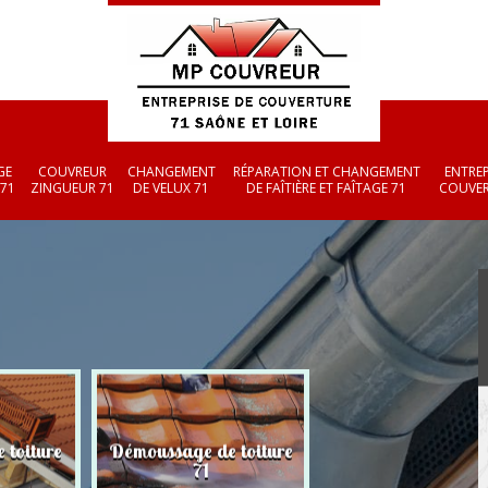
GE
COUVREUR
CHANGEMENT
RÉPARATION ET CHANGEMENT
ENTREP
 71
ZINGUEUR 71
DE VELUX 71
DE FAÎTIÈRE ET FAÎTAGE 71
COUVER
 toiture
Démoussage de toiture
Couvreur zingueu
71