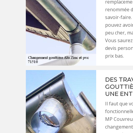
remplacement
renommée da
savoir-faire
pouvez avoir
peu cher, ma
Vous saurez 
devis person
prix bas.
DES TRA
GOUTTIÈ
UNE ENT
Il faut que 
fonctionnell
MP Couvreur 
changement d