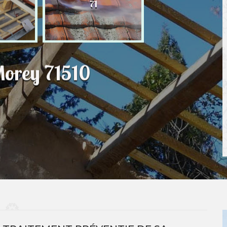
71
Morey 71510