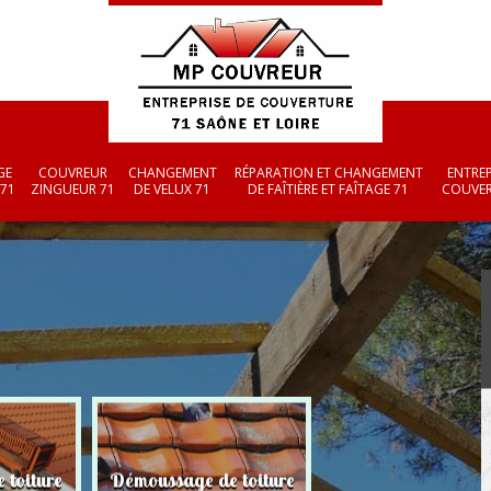
GE
COUVREUR
CHANGEMENT
RÉPARATION ET CHANGEMENT
ENTREP
 71
ZINGUEUR 71
DE VELUX 71
DE FAÎTIÈRE ET FAÎTAGE 71
COUVER
 toiture
Démoussage de toiture
Couvreur zingueu