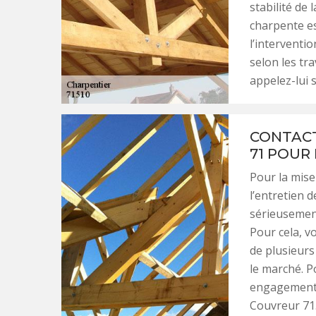
stabilité de 
charpente es
l’interventi
selon les tra
appelez-lui 
CONTACT
71 POUR
Pour la mise
l’entretien 
sérieusement
Pour cela, v
de plusieurs
le marché. P
engagement, 
Couvreur 71.