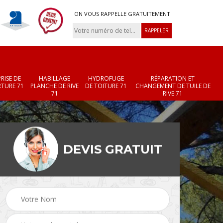
ON VOUS RAPPELLE GRATUITEMENT
RISE DE
HABILLAGE
HYDROFUGE
RÉPARATION ET
TURE 71
PLANCHE DE RIVE
DE TOITURE 71
CHANGEMENT DE TUILE DE
71
RIVE 71
DEVIS GRATUIT
Réparation et
Changement de velux
r 71
changement de faîtièr