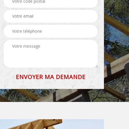
71
et faîtage 71