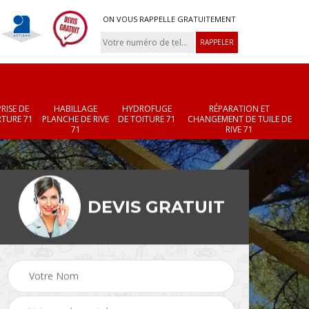
ON VOUS RAPPELLE GRATUITEMENT
RISE DE
HABILLAGE
HYDROFUGE
RÉPARATION ET
TURE 71
PLANCHE DE RIVE
DE TOITURE 71
CHANGEMENT DE TUILE DE
71
RIVE 71
DEVIS GRATUIT
Réparation et
Changement de velux
r 71
changement de faîtièr
71
et faîtage 71