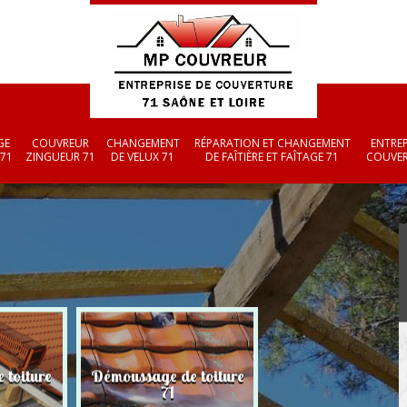
GE
COUVREUR
CHANGEMENT
RÉPARATION ET CHANGEMENT
ENTREP
 71
ZINGUEUR 71
DE VELUX 71
DE FAÎTIÈRE ET FAÎTAGE 71
COUVER
 toiture
Démoussage de toiture
Couvreur zingueu
71