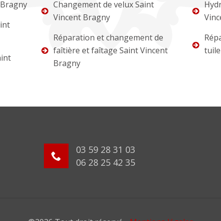
 Bragny
Changement de velux Saint
Hydr
Vincent Bragny
Vinc
int
Réparation et changement de
Répa
faîtière et faîtage Saint Vincent
tuil
int
Bragny
03 59 28 31 03
06 28 25 42 35