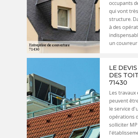
occupants de
qui vont trè
structure. 
à des opérat
indispensabl
un couvreur 
LE DEVI
DES TOI
71430
Les travaux 
peuvent être 
le service d
opérations d
solliciter MP
l'établissem