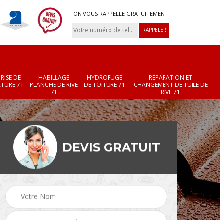
ON VOUS RAPPELLE GRATUITEMENT
RISE DE
HABILLAGE
HYDROFUGE
RÉPARATION ET
TURE 71
PLANCHE DE RIVE
DE TOITURE 71
CHANGEMENT DE TUILE DE
71
RIVE 71
DEVIS GRATUIT
Réparation et
Changement de velux
r 71
changement de faîtièr
71
et faîtage 71