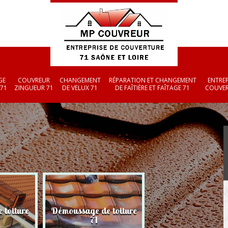
GE
COUVREUR
CHANGEMENT
RÉPARATION ET CHANGEMENT
ENTREP
 71
ZINGUEUR 71
DE VELUX 71
DE FAÎTIÈRE ET FAÎTAGE 71
COUVER
 toiture
Démoussage de toiture
Couvreur zingueu
71