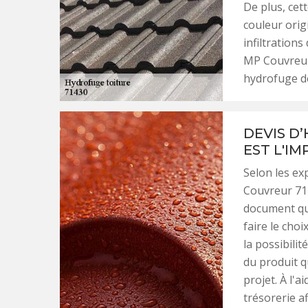
De plus, cet
couleur orig
infiltrations
MP Couvreur 
hydrofuge de
DEVIS D
EST L'I
Selon les ex
Couvreur 71 
document qu
faire le cho
la possibili
du produit q
projet. À l'
trésorerie af