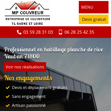
MENU
Devis gratuit
03 59 28 31 03
06 28 25 42 35
Professionnel en habillage planche de rive
Vauban 71800
Voir nos réalisations
Nos engagements
Devis et déplacement gratuits
Sans engagement
Artisan passionné